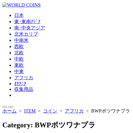
コ
ン
日本
テ
東･東南ｱｼﾞｱ
ン
南･中央アジア
ツ
北米カリブ
へ
中南米
ス
西欧
キ
北欧
ッ
中欧
プ
東欧
中東
アフリカ
ｵｾｱﾆｱ
収集用品
メ
ニ
ュ
検
メ
ホーム
>
ITEM
>
コイン
>
アフリカ
>
BWPボツワナプラ
ー
索
ニ
を
切
ュ
閉
Category:
BWPボツワナプラ
り
ー
じ
替
る