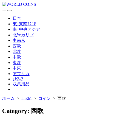
コ
ン
検
メ
テ
索
ニ
日本
ン
切
ュ
東･東南ｱｼﾞｱ
ツ
り
ー
南･中央アジア
替
へ
北米カリブ
え
ス
中南米
キ
西欧
ッ
北欧
プ
中欧
東欧
中東
アフリカ
ｵｾｱﾆｱ
収集用品
メ
ニ
ホーム
>
ITEM
>
コイン
>
西欧
ュ
ー
を
Category:
西欧
閉
じ