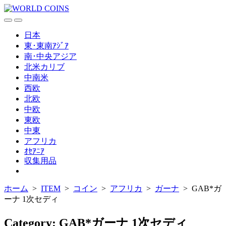
コ
ン
検
メ
テ
索
ニ
日本
ン
切
ュ
東･東南ｱｼﾞｱ
ツ
り
ー
南･中央アジア
替
へ
北米カリブ
え
ス
中南米
キ
西欧
ッ
北欧
プ
中欧
東欧
中東
アフリカ
ｵｾｱﾆｱ
収集用品
メ
ニ
ホーム
>
ITEM
>
コイン
>
アフリカ
>
ガーナ
>
GAB*ガ
ュ
ー
ーナ 1次セディ
を
閉
Category:
GAB*ガーナ 1次セディ
じ