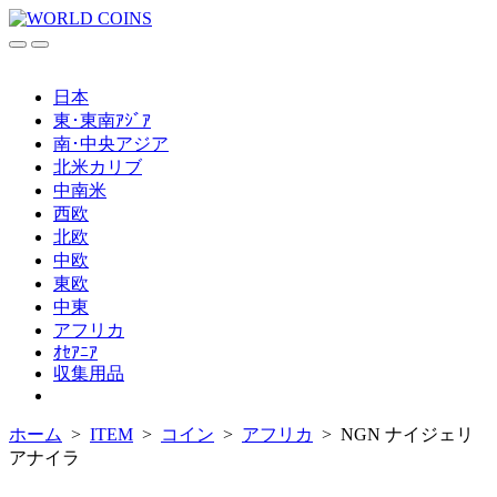
コ
ン
検
メ
テ
索
ニ
ン
切
ュ
日本
ツ
り
ー
東･東南ｱｼﾞｱ
替
へ
南･中央アジア
え
ス
北米カリブ
キ
中南米
ッ
西欧
プ
北欧
中欧
東欧
中東
アフリカ
ｵｾｱﾆｱ
収集用品
メ
ニ
ホーム
>
ITEM
>
コイン
>
アフリカ
>
NGN ナイジェリ
ュ
ー
アナイラ
を
閉