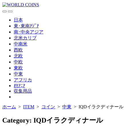
コ
ン
検
メ
テ
索
ニ
日本
ン
切
ュ
東･東南ｱｼﾞｱ
ツ
り
ー
南･中央アジア
替
へ
北米カリブ
え
ス
中南米
キ
西欧
ッ
北欧
プ
中欧
東欧
中東
アフリカ
ｵｾｱﾆｱ
収集用品
メ
ニ
ホーム
>
ITEM
>
コイン
>
中東
>
IQDイラクディナール
ュ
ー
を
Category:
IQDイラクディナール
閉
じ