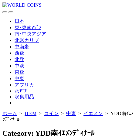
コ
ン
検
メ
テ
索
ニ
日本
ン
切
ュ
東･東南ｱｼﾞｱ
ツ
り
ー
南･中央アジア
替
へ
北米カリブ
え
ス
中南米
キ
西欧
ッ
北欧
プ
中欧
東欧
中東
アフリカ
ｵｾｱﾆｱ
収集用品
メ
ニ
ホーム
>
ITEM
>
コイン
>
中東
>
イエメン
>
YDD南ｲｴﾒ
ュ
ー
ﾝﾃﾞｨﾅｰﾙ
を
閉
Category:
YDD南ｲｴﾒﾝﾃﾞｨﾅｰﾙ
じ