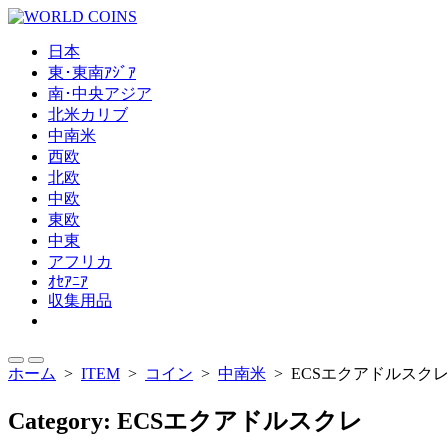
コ
ン
日本
テ
東･東南ｱｼﾞｱ
ン
南･中央アジア
ツ
北米カリブ
へ
中南米
ス
西欧
キ
北欧
ッ
中欧
プ
東欧
中東
アフリカ
ｵｾｱﾆｱ
収集用品
メ
ニ
ュ
検
メ
ホーム
>
ITEM
>
コイン
>
中南米
>
ECSエクアドルスク
ー
索
ニ
を
切
ュ
閉
Category:
ECSエクアドルスクレ
り
ー
じ
替
る