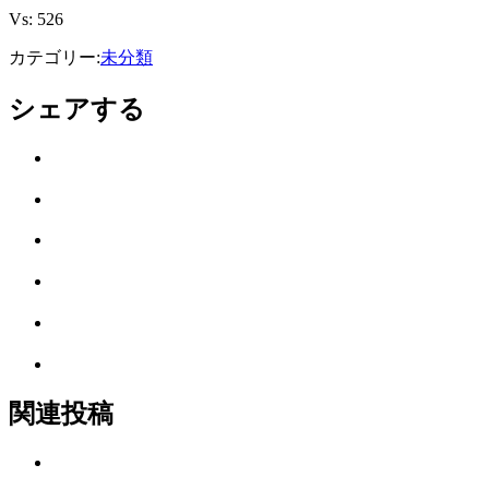
え
Vs:
526
カテゴリー:
未分類
シェアする
Twitter
で
は
シ
て
ェ
LINE
な
ア
で
ブ
Facebook
シ
ッ
で
ェ
ク
Pocket
シ
ア
マ
に
ェ
ー
Feedly
保
ア
ク
で
存
に
購
関連投稿
保
読
存