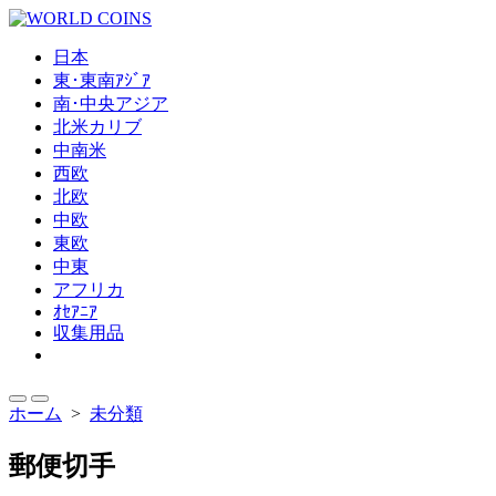
コ
ン
日本
テ
東･東南ｱｼﾞｱ
ン
南･中央アジア
ツ
北米カリブ
へ
中南米
ス
西欧
キ
北欧
ッ
中欧
プ
東欧
中東
アフリカ
ｵｾｱﾆｱ
収集用品
メ
ニ
ュ
検
メ
ホーム
>
未分類
ー
索
ニ
を
切
ュ
閉
郵便切手
り
ー
じ
替
る